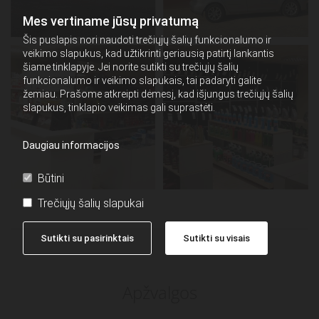
Mes vertiname jūsų privatumą
Šis puslapis nori naudoti trečiųjų šalių funkcionalumo ir
veikimo slapukus, kad užtikrinti geriausią patirtį lankantis
šiame tinklapyje. Jei norite sutikti su trečiųjų šalių
funkcionalumo ir veikimo slapukais, tai padaryti galite
žemiau. Prašome atkreipti dėmesį, kad išjungus trečiųjų šalių
slapukus, tinklapio veikimas gali suprastėti.
Daugiau informacijos
Būtini
Trečiųjų šalių slapukai
Sutikti su pasirinktais
Sutikti su visais
Apžvalgos