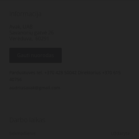
Informacija
Avak, UAB
Savanorių gatvė 26
Verėduva, 60291
Gauti nuorodas
Parduotuvės tel. +370 428 50042 Direktorius +370 615
40756
audriusavak@gmail.com
Darbo laikas
Sekmadienis
Uždaryta