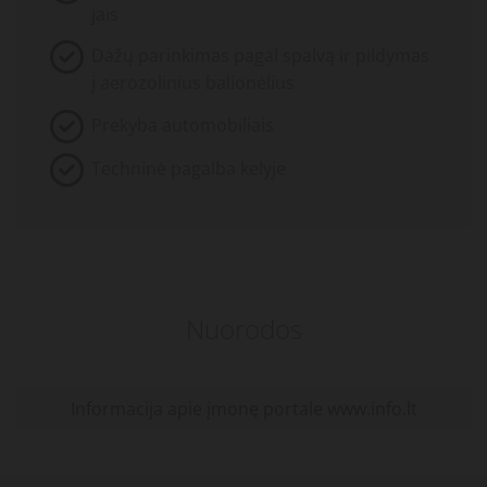
jais
Dažų parinkimas pagal spalvą ir pildymas
į aerozolinius balionėlius
Prekyba automobiliais
Techninė pagalba kelyje
Nuorodos
Informacija apie įmonę portale www.info.lt