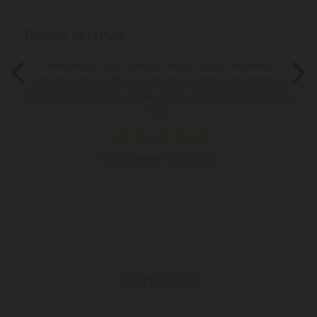
Puikus servisas
Teko keletą kartų lankytis, viskas super, malonus
aptarnavimas, aiškios sąskaitos, detalių pasirinkimas
pagal kokybę ir kainą. Ačiū, dar ne kart apsilankysim! 👍
👌🙂
Volvo savininkė
-
2019/03/31
Kontaktai