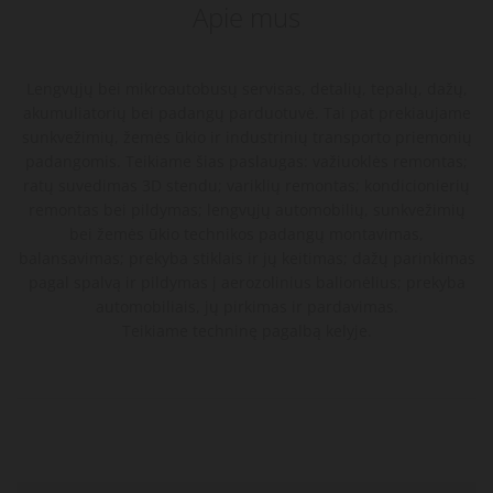
Apie mus
Lengvųjų bei mikroautobusų servisas, detalių, tepalų, dažų,
akumuliatorių bei padangų parduotuvė. Tai pat prekiaujame
sunkvežimių, žemės ūkio ir industrinių transporto priemonių
padangomis. Teikiame šias paslaugas: važiuoklės remontas;
ratų suvedimas 3D stendu; variklių remontas; kondicionierių
remontas bei pildymas; lengvųjų automobilių, sunkvežimių
bei žemės ūkio technikos padangų montavimas,
balansavimas; prekyba stiklais ir jų keitimas; dažų parinkimas
pagal spalvą ir pildymas į aerozolinius balionėlius; prekyba
automobiliais, jų pirkimas ir pardavimas.
Teikiame techninę pagalbą kelyje.